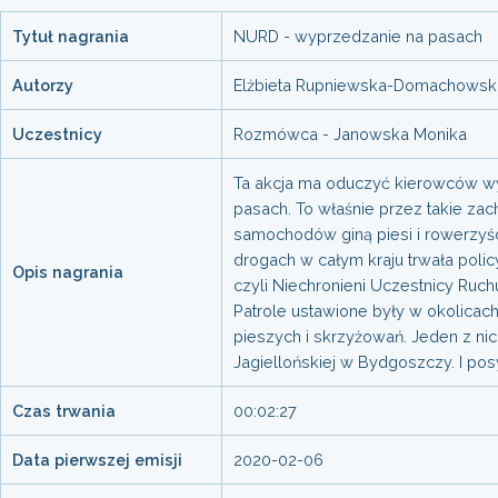
Tytuł nagrania
NURD - wyprzedzanie na pasach
Autorzy
Elżbieta Rupniewska-Domachowsk
Uczestnicy
Rozmówca - Janowska Monika
Ta akcja ma oduczyć kierowców w
pasach. To właśnie przez takie za
samochodów giną piesi i rowerzyśc
drogach w całym kraju trwała polic
Opis nagrania
czyli Niechronieni Uczestnicy Ruc
Patrole ustawione były w okolicach
pieszych i skrzyżowań. Jeden z nich
Jagiellońskiej w Bydgoszczy. I posy
Czas trwania
00:02:27
Data pierwszej emisji
2020-02-06