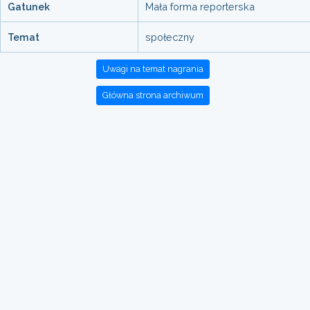
Gatunek
Mała forma reporterska
Temat
społeczny
Uwagi na temat nagrania
Główna strona archiwum