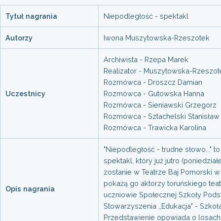
Tytuł nagrania
Niepodległość - spektakl
Autorzy
Iwona Muszytowska-Rzeszotek
Archiwista - Rzepa Marek
Realizator - Muszytowska-Rzeszot
Rozmówca - Droszcz Damian
Uczestnicy
Rozmówca - Gutowska Hanna
Rozmówca - Sieniawski Grzegorz
Rozmówca - Sztachelski Stanisław
Rozmówca - Trawicka Karolina
"Niepodległość - trudne słowo..."
spektakl, który już jutro (poniedzia
zostanie w Teatrze Baj Pomorski w 
pokażą go aktorzy toruńskiego tea
Opis nagrania
uczniowie Społecznej Szkoły Pod
Stowarzyszenia ,,Edukacja" - Szkoła
Przedstawienie opowiada o losach 