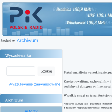
Archiwum
Jesteś w:
Wyszukiwarka
Portal umożliwia wyszukiwanie, pr
Zarejestrowaliśmy, zachowaliśmy i
Wyszukiwanie zaawansowane
audialnymi dostępna on-line na cał
Wszelkie uwagi na temat funkcjono
Archiwum
Nagrania audycji jak i pozostałe mater
z
zakazem rozpowszechniania i wprowadzan
Autorzy