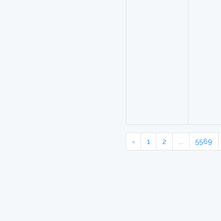
‹
1
2
...
5569