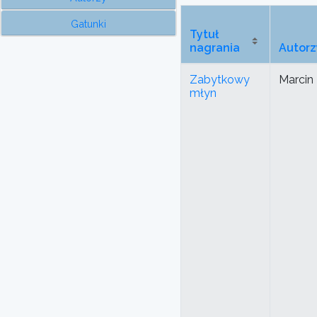
Gatunki
Tytuł
nagrania
Autorz
Zabytkowy
Marcin 
młyn