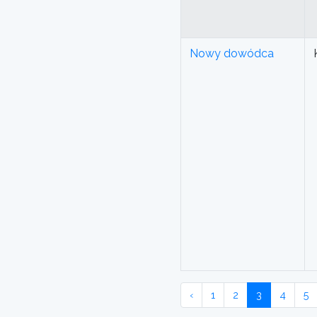
Nowy dowódca
‹
1
2
3
4
5