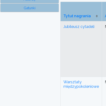
Gatunki
Tytuł nagrania
Jubileusz cytadeli
Warsztaty
międzypokoleniowe