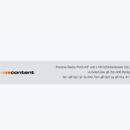
Polskie Radio PiK|UKF 100,1 MHz|Włocławek 100
ul.Gdańska 48, 85-006 Byd
tel.+48 (52) 32 74 000, fax+48 (52) 34 56 013, e