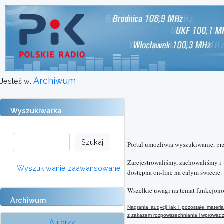
Archiwum
Jesteś w:
Wyszukiwarka
Portal umożliwia wyszukiwanie, pr
Zarejestrowaliśmy, zachowaliśmy i
Wyszukiwanie zaawansowane
dostępna on-line na całym świecie.
Wszelkie uwagi na temat funkcjono
Archiwum
Nagrania audycji jak i pozostałe mater
z
zakazem rozpowszechniania i wprowadzan
Autorzy