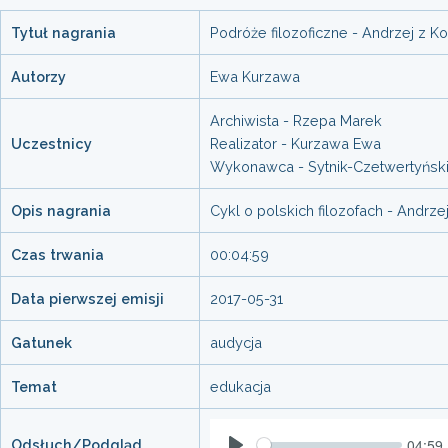
Tytuł nagrania
Podróże filozoficzne - Andrzej z K
Autorzy
Ewa Kurzawa
Archiwista - Rzepa Marek
Uczestnicy
Realizator - Kurzawa Ewa
Wykonawca - Sytnik-Czetwertyński
Opis nagrania
Cykl o polskich filozofach - Andrze
Czas trwania
00:04:59
Data pierwszej emisji
2017-05-31
Gatunek
audycja
Temat
edukacja
04:59
Odsłuch/Podgląd