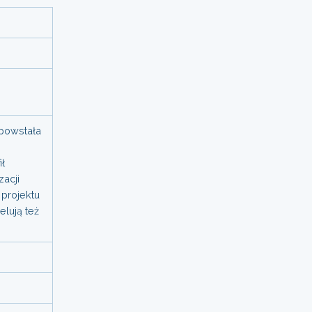
 powstała
ił
zacji
projektu
lują też