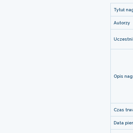
Tytuł na
Autorzy
Uczestni
Opis nag
Czas trw
Data pie