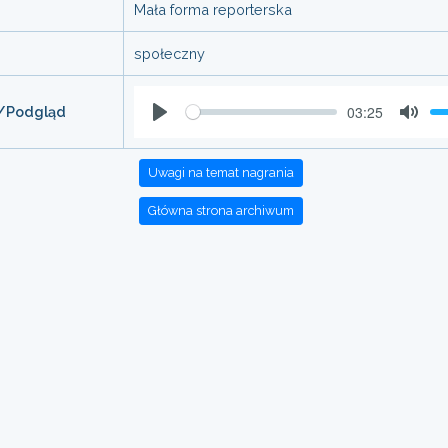
Mała forma reporterska
społeczny
03:25
/Podgląd
Play
Mute
Uwagi na temat nagrania
Główna strona archiwum