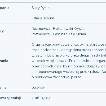
grania
Stary Rynek
Tatiana Adonis
Rozmówca - Frelichowski Krystian
cy
Rozmówca - Pastuszewski Stefan
Organizacje prawicowe chcą, by na starówce
trasa podziemna udostępniona mieszkańcom i
turystom. Dziś na biurko prezydenta miasta traf
rania
wniosek w tej sprawie. Przedstawiciele organi
prawicowych chcą, by ich pomysł dołączył do 
zaproponowanego wcześniej przez ratusz. Ape
o odbudowę zachodniej pierzei.
ania
00:03:25
rwszej emisji
2016-07-07