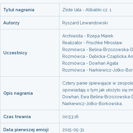
Tytuł nagrania
Złote lata - Alibabki cz. 1
Autorzy
Ryszard Lewandowski
Archiwista - Rzepa Marek
Realizator - Frischke Mirosław
Rozmówca - Belina-Brzozowska-D
Uczestnicy
Rozmówca - Dębicka-Czaplicka A
Rozmówca - Dowhań Agata
Rozmówca - Narkiewicz-Jotko-Bo
Cztery panie śpiewające w zespole
opowiadają o tym jak ułożyło się im
Opis nagrania
Dowhań, Ewa Belina-Brzozowska-
Narkiewicz-Jotko-Borkowska.
Czas trwania
00:53:16
Data pierwszej emisji
2015-05-31