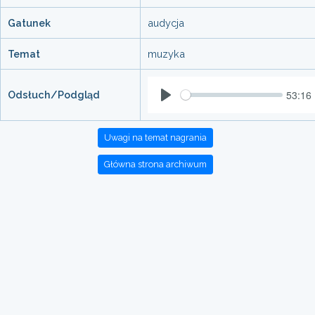
Gatunek
audycja
Temat
muzyka
53:16
Odsłuch/Podgląd
Play
Uwagi na temat nagrania
Główna strona archiwum