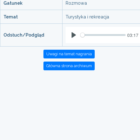
Gatunek
Rozmowa
Temat
Turystyka i rekreacja
03:17
Odsłuch/Podgląd
Play
Uwagi na temat nagrania
Główna strona archiwum