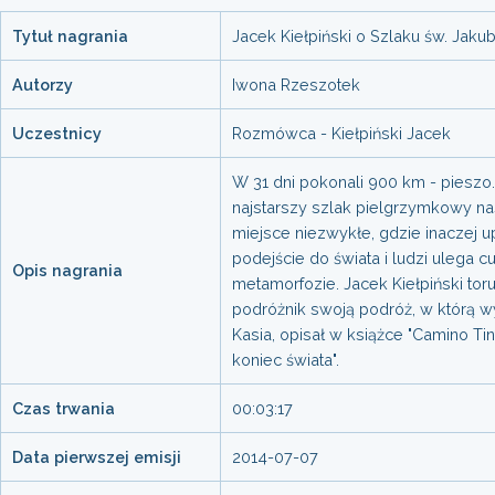
Tytuł nagrania
Jacek Kiełpiński o Szlaku św. Jaku
Autorzy
Iwona Rzeszotek
Uczestnicy
Rozmówca - Kiełpiński Jacek
W 31 dni pokonali 900 km - pieszo. 
najstarszy szlak pielgrzymkowy na
miejsce niezwykłe, gdzie inaczej u
podejście do świata i ludzi ulega 
Opis nagrania
metamorfozie. Jacek Kiełpiński toru
podróżnik swoją podróż, w którą w
Kasia, opisał w książce "Camino Tin
koniec świata".
Czas trwania
00:03:17
Data pierwszej emisji
2014-07-07