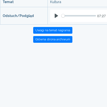
Temat
Kultura
07:27
Odsłuch/Podgląd
Play
Uwagi na temat nagrania
Główna strona archiwum