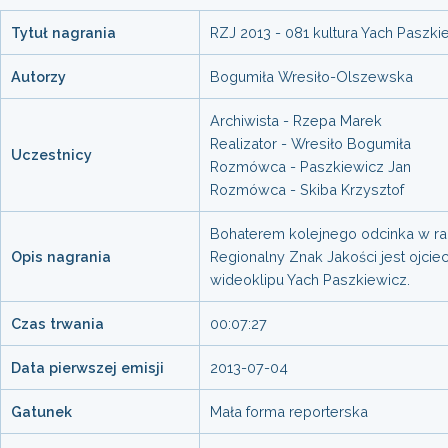
Tytuł nagrania
RZJ 2013 - 081 kultura Yach Paszki
Autorzy
Bogumiła Wresiło-Olszewska
Archiwista - Rzepa Marek
Realizator - Wresiło Bogumiła
Uczestnicy
Rozmówca - Paszkiewicz Jan
Rozmówca - Skiba Krzysztof
Bohaterem kolejnego odcinka w r
Opis nagrania
Regionalny Znak Jakości jest ojcie
wideoklipu Yach Paszkiewicz.
Czas trwania
00:07:27
Data pierwszej emisji
2013-07-04
Gatunek
Mała forma reporterska