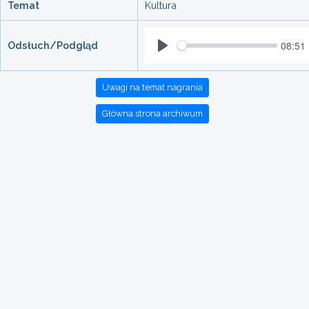
Temat
Kultura
08:51
Odsłuch/Podgląd
Play
Uwagi na temat nagrania
Główna strona archiwum