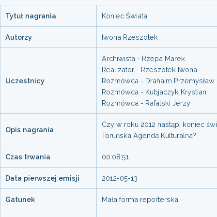
Tytuł nagrania
Koniec Świata
Autorzy
Iwona Rzeszotek
Archiwista - Rzepa Marek
Realizator - Rzeszotek Iwona
Uczestnicy
Rozmówca - Drahaim Przemysław
Rozmówca - Kubjaczyk Krystian
Rozmówca - Rafalski Jerzy
Czy w roku 2012 nastąpi koniec świa
Opis nagrania
Toruńska Agenda Kulturalna?
Czas trwania
00:08:51
Data pierwszej emisji
2012-05-13
Gatunek
Mała forma reporterska