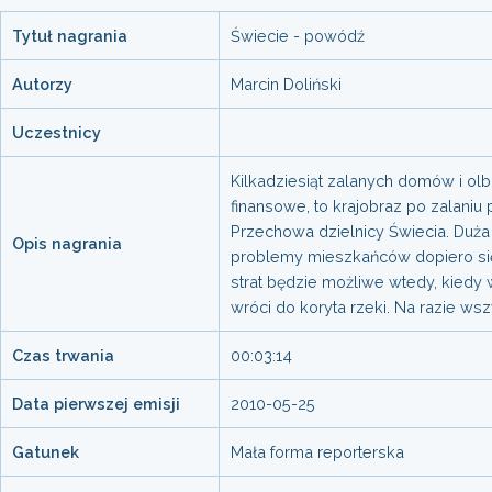
Tytuł nagrania
Świecie - powódź
Autorzy
Marcin Doliński
Uczestnicy
Kilkadziesiąt zalanych domów i olb
finansowe, to krajobraz po zalaniu
Przechowa dzielnicy Świecia. Duża
Opis nagrania
problemy mieszkańców dopiero się
strat będzie możliwe wtedy, kiedy
wróci do koryta rzeki. Na razie ws
Czas trwania
00:03:14
Data pierwszej emisji
2010-05-25
Gatunek
Mała forma reporterska