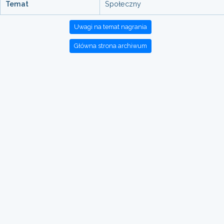
Temat
Społeczny
Uwagi na temat nagrania
Główna strona archiwum