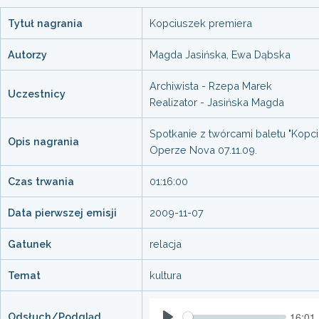
Tytuł nagrania
Kopciuszek premiera
Autorzy
Magda Jasińska, Ewa Dąbska
Archiwista - Rzepa Marek
Uczestnicy
Realizator - Jasińska Magda
Spotkanie z twórcami baletu "Kopc
Opis nagrania
Operze Nova 07.11.09.
Czas trwania
01:16:00
Data pierwszej emisji
2009-11-07
Gatunek
relacja
Temat
kultura
16:01
Odsłuch/Podgląd