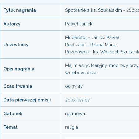
Tytuł nagrania
Spotkanie z ks. Szukalskim - 2003.
Autorzy
Paweł Janicki
Moderator - Janicki Paweł
Uczestnicy
Realizator - Rzepa Marek
Rozmówca - ks. Wojciech Szukalsk
Maj miesiąc Maryjny, modlitwy przy 
Opis nagrania
wniebowzięcie.
Czas trwania
00:33:47
Data pierwszej emisji
2003-05-07
Gatunek
rozmowa
Temat
religia