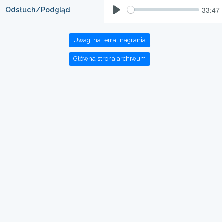
33:47
Odsłuch/Podgląd
Play
Uwagi na temat nagrania
Główna strona archiwum