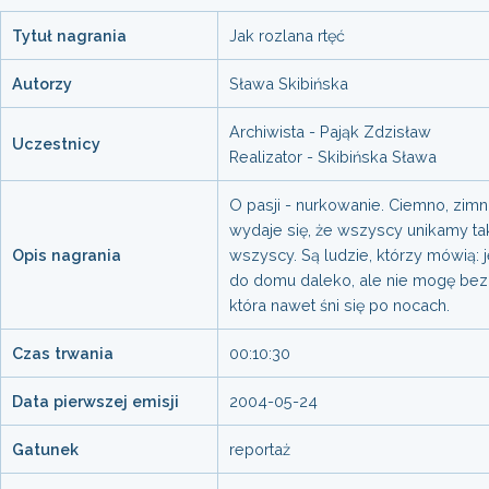
Tytuł nagrania
Jak rozlana rtęć
Autorzy
Sława Skibińska
Archiwista - Pająk Zdzisław
Uczestnicy
Realizator - Skibińska Sława
O pasji - nurkowanie. Ciemno, zimn
wydaje się, że wszyscy unikamy tak
Opis nagrania
wszyscy. Są ludzie, którzy mówią: j
do domu daleko, ale nie mogę bez 
która nawet śni się po nocach.
Czas trwania
00:10:30
Data pierwszej emisji
2004-05-24
Gatunek
reportaż