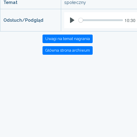
Temat
społeczny
10:30
Odsłuch/Podgląd
Play
Uwagi na temat nagrania
Główna strona archiwum